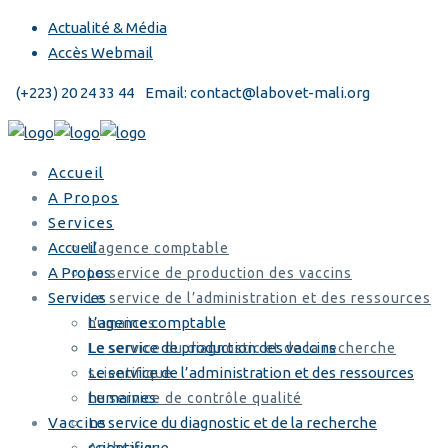
Actualité & Média
Accès Webmail
(+223) 20 24 33 44
Email: contact@labovet-mali.org
Accueil
A Propos
Services
Accueil
L’agence comptable
A Propos
Le service de production des vaccins
Services
Le service de l’administration et des ressources
L’agence comptable
humaines
Le service de production des vaccins
Le service du diagnostic et de la recherche
Le service de l’administration et des ressources
scientifique
humaines
Le service de contrôle qualité
Vaccins
Le service du diagnostic et de la recherche
scientifique