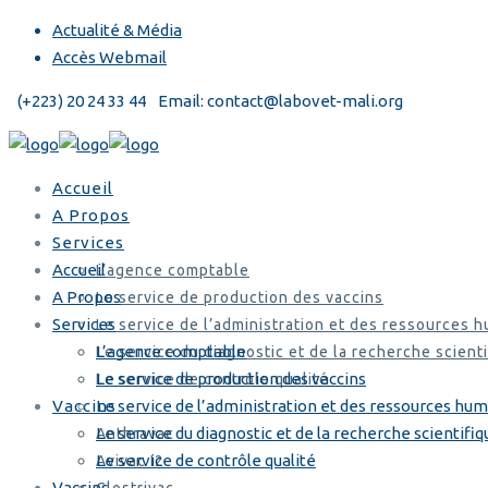
Actualité & Média
Accès Webmail
(+223) 20 24 33 44
Email: contact@labovet-mali.org
Accueil
A Propos
Services
Accueil
L’agence comptable
A Propos
Le service de production des vaccins
Services
Le service de l’administration et des ressources 
L’agence comptable
Le service du diagnostic et de la recherche scient
Le service de production des vaccins
Le service de contrôle qualité
Vaccins
Le service de l’administration et des ressources hu
Le service du diagnostic et de la recherche scientifiq
Anthravac
Le service de contrôle qualité
Avivac I2
Vaccins