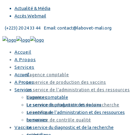
Actualité & Média
Accès Webmail
(+223) 20 24 33 44
Email: contact@labovet-mali.org
Accueil
A Propos
Services
Accueil
L’agence comptable
A Propos
Le service de production des vaccins
Services
Le service de l’administration et des ressources
L’agence comptable
humaines
Le service de production des vaccins
Le service du diagnostic et de la recherche
Le service de l’administration et des ressources
scientifique
humaines
Le service de contrôle qualité
Vaccins
Le service du diagnostic et de la recherche
scientifique