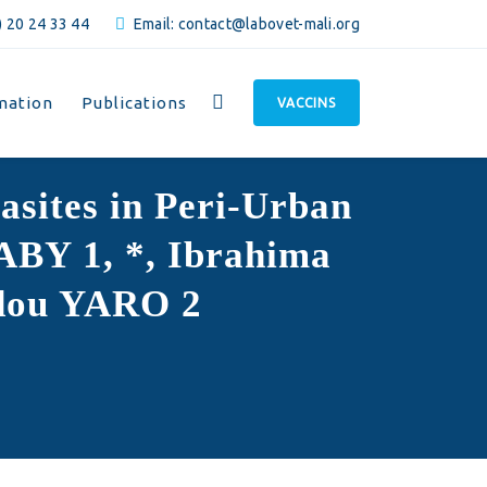
 20 24 33 44
Email: contact@labovet-mali.org
mation
Publications
VACCINS
asites in Peri-Urban
ABY 1, *, Ibrahima
dou YARO 2