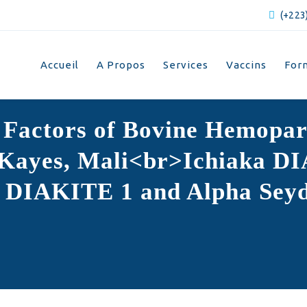
(+223)
Accueil
A Propos
Services
Vaccins
For
 Factors of Bovine Hemopar
Kayes, Mali<br>Ichiaka DI
DIAKITE 1 and Alpha Sey