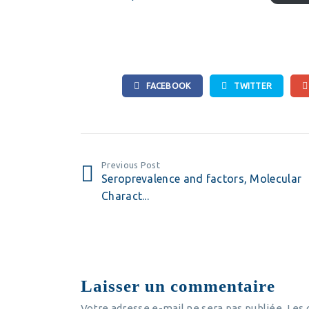
FACEBOOK
TWITTER
Previous Post
Seroprevalence and factors, Molecular
Charact...
Laisser un commentaire
Votre adresse e-mail ne sera pas publiée.
Les 