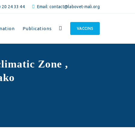
 20 24 33 44
Email: contact@labovet-mali.org
mation
Publications
VACCINS
limatic Zone ,
ako