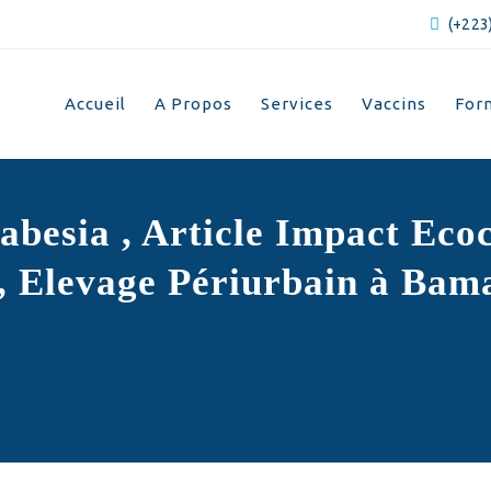
(+223)
Accueil
A Propos
Services
Vaccins
For
abesia , Article Impact Ecoc
e, Elevage Périurbain à Bam